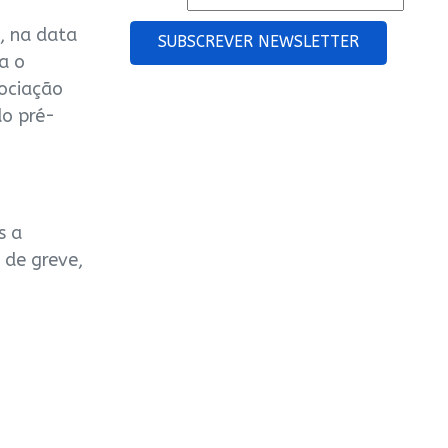
, na data
SUBSCREVER NEWSLETTER
a o
sociação
do pré-
s a
 de greve,