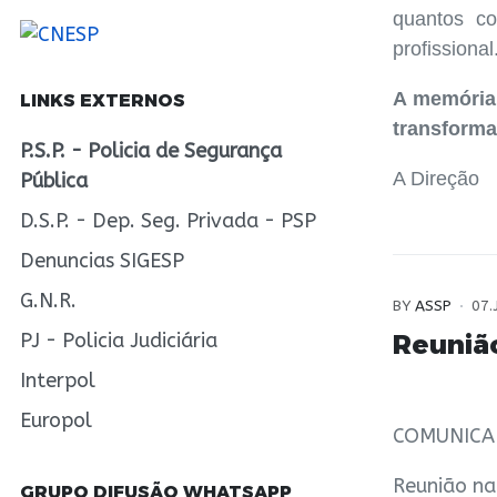
quantos co
profissional
A memória
LINKS EXTERNOS
transforma
P.S.P. - Policia de Segurança
A Direção
Pública
D.S.P. - Dep. Seg. Privada - PSP
Denuncias SIGESP
G.N.R.
BY
ASSP
07.
Reunião
PJ - Policia Judiciária
Interpol
Europol
COMUNIC
Reunião na
GRUPO DIFUSÃO WHATSAPP