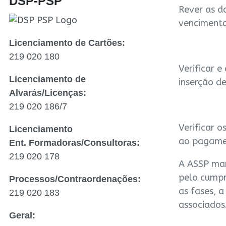
DSP-PSP
Rever as d
vencimento
Licenciamento de Cartões:
219 020 180
Verificar 
Licenciamento de
inserção d
Alvarás/Licenças:
219 020 186/7
Verificar 
Licenciamento
ao pagamen
Ent. Formadoras/Consultoras:
219 020 178
A ASSP ma
pelo cumpr
Processos/Contraordenações:
as fases, a
219 020 183
associados
Geral: