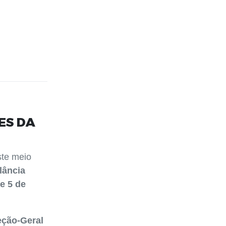
ES DA
te meio
lância
 e 5 de
eção-Geral