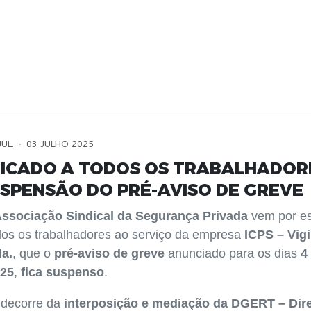
JUL.
03 JULHO 2025
ICADO A TODOS OS TRABALHADOR
USPENSÃO DO PRÉ-AVISO DE GREVE
ssociação Sindical da Segurança Privada
vem por es
dos os trabalhadores ao serviço da empresa
ICPS – Vigi
da.
, que o
pré-aviso de greve
anunciado para os dias
4
025
,
fica suspenso
.
 decorre da
interposição e mediação da DGERT – Dir