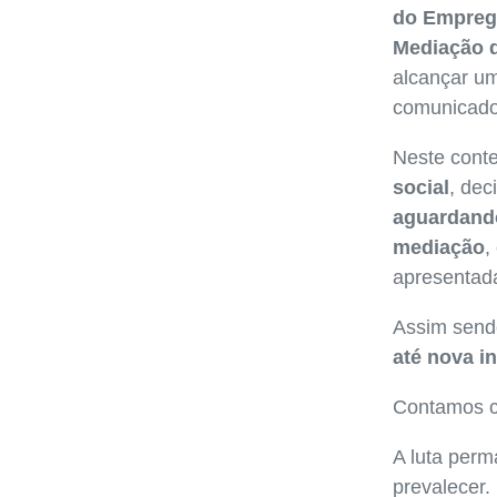
do Emprego
Mediação d
alcançar 
comunicado
Neste cont
social
, dec
aguardando
mediação
,
apresentad
Assim send
até nova i
Contamos c
A luta perm
prevalecer.