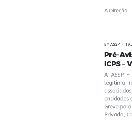
A Direção
BY
ASSP
19.
Pré-Av
ICPS – 
A ASSP – 
legítima 
associado
entidades 
Greve para
Privada, L