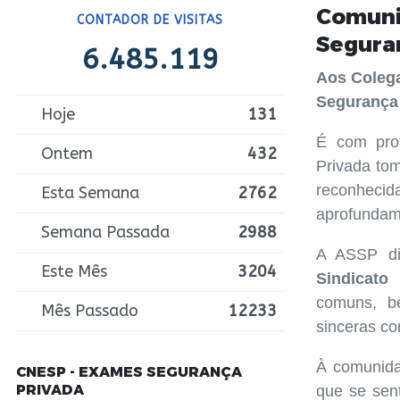
Comunic
CONTADOR DE VISITAS
Segura
6.485.119
Aos Colega
Segurança
Hoje
131
É com pro
Ontem
432
Privada to
reconhecid
Esta Semana
2762
aprofundame
Semana Passada
2988
A ASSP di
Este Mês
3204
Sindicato
comuns, 
Mês Passado
12233
sinceras co
À comunida
CNESP - EXAMES SEGURANÇA
PRIVADA
que se sent