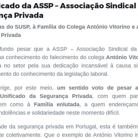
ado da ASSP – Associação Sindical
nça Privada
s do SUSP, à Família do Colega António Vitorino e 
 Privada
fundo pesar que a ASSP – Associação Sindical da
ma conhecimento do falecimento do colega
António Vit
a no setor pela sua dedicação incansável à causa si
nto do conhecimento da legislação laboral.
rige, por este meio,
um sentido voto de pesar 
 Unificado da Segurança Privada
, com quem part
bem como à
Família enlutada
, a quem endereçam
ndolências e solidariedade neste momento difícil.
de da segurança privada em Portugal, esta é també
e coletivamente. Que o exemplo de António Vitorino i