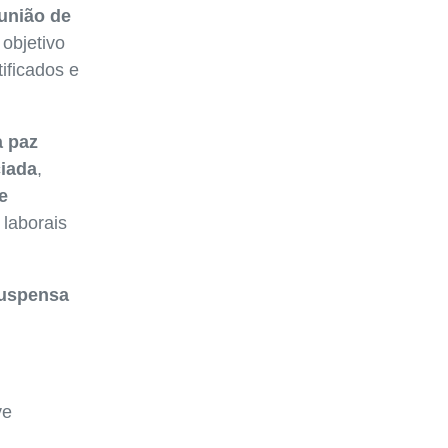
união de
objetivo
ificados e
a paz
ciada
,
e
 laborais
suspensa
ve