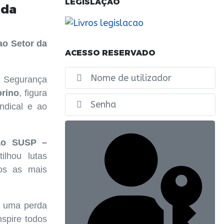
LEGISLAÇÃO
 da
ao Setor da
ACESSO RESERVADO
No
 Segurança
orino
, figura
Ex
ndical e ao
ao SUSP –
ilhou lutas
os as mais
m uma perda
nspire todos