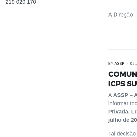
219 020 170
A Direção
BY
ASSP
03.
COMUN
ICPS S
A
ASSP – A
informar to
Privada, L
julho de 2
Tal decisão