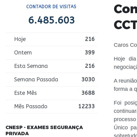
Com
CONTADOR DE VISITAS
6.485.603
CCT
Hoje
216
Caros Co
Ontem
399
Hoje dia
Esta Semana
216
negociaç
Semana Passada
3030
A reunião
forma a 
Este Mês
3688
Foi posi
Mês Passado
12233
continua
processo
CNESP - EXAMES SEGURANÇA
Único pa
PRIVADA
sobretud