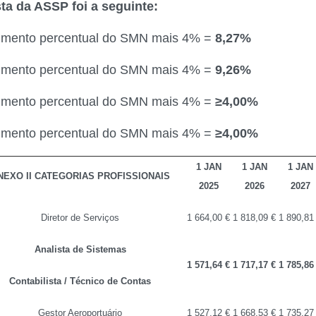
ta da ASSP foi a seguinte:
umento percentual do SMN mais 4% =
8,27%
umento percentual do SMN mais 4% =
9,26%
umento percentual do SMN mais 4% =
≥4,00%
umento percentual do SMN mais 4% =
≥4,00%
1 JAN
1 JAN
1 JAN
NEXO II CATEGORIAS PROFISSIONAIS
2025
2026
2027
Diretor de Serviços
1 664,00 €
1 818,09 €
1 890,81
Analista de Sistemas
1 571,64 €
1 717,17 €
1 785,86
Contabilista / Técnico de Contas
Gestor Aeroportuário
1 527,12 €
1 668,53 €
1 735,27