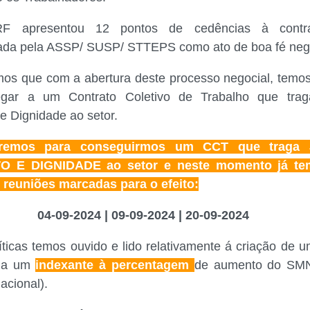
F apresentou 12 pontos de cedências à contra
ada pela ASSP/ SUSP/ STTEPS como ato de boa fé nego
os que com a abertura deste processo negocial, temo
gar a um Contrato Coletivo de Trabalho que trag
e Dignidade ao setor.
aremos para conseguirmos um CCT que traga 
O E DIGNIDADE ao setor e neste momento já t
 reuniões marcadas para o efeito:
2024 | 09-09-2024 | 20-09-2024
íticas temos ouvido e lido relativamente á criação de
ina um
indexante à percentagem
de aumento do SMN
acional).