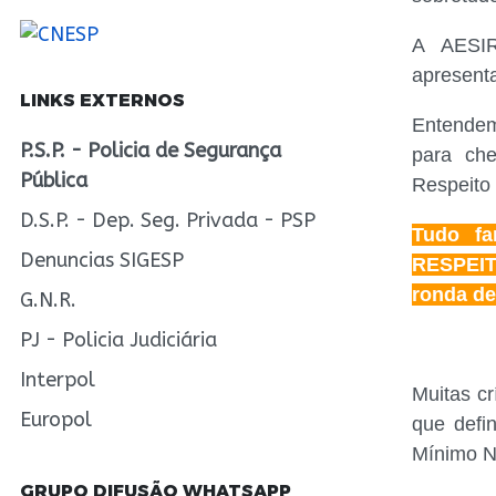
A AESIR
apresent
LINKS EXTERNOS
Entendem
P.S.P. - Policia de Segurança
para che
Pública
Respeito 
D.S.P. - Dep. Seg. Privada - PSP
Tudo f
Denuncias SIGESP
RESPEIT
ronda de
G.N.R.
PJ - Policia Judiciária
04-09-
Interpol
Muitas cr
Europol
que def
Mínimo N
GRUPO DIFUSÃO WHATSAPP