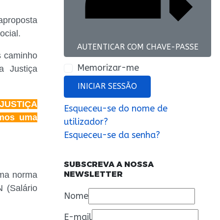
proposta
cial.
AUTENTICAR COM CHAVE-PASSE
s caminho
Memorizar-me
a Justiça
INICIAR SESSÃO
JUSTIÇA
Esqueceu-se do nome de
emos uma
utilizador?
Esqueceu-se da senha?
SUBSCREVA A NOSSA
NEWSLETTER
 uma norma
 (Salário
Nome
E-mail