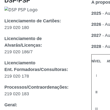
DSP-PSP
A propos
2025
- A
Licenciamento de Cartões:
2026
- A
219 020 180
2027
- A
Licenciamento de
Alvarás/Licenças:
2028
- A
219 020 186/7
NÍVEL
A
Licenciamento
Ent. Formadoras/Consultoras:
219 020 178
I
Processos/Contraordenações:
II
219 020 183
Geral:
III