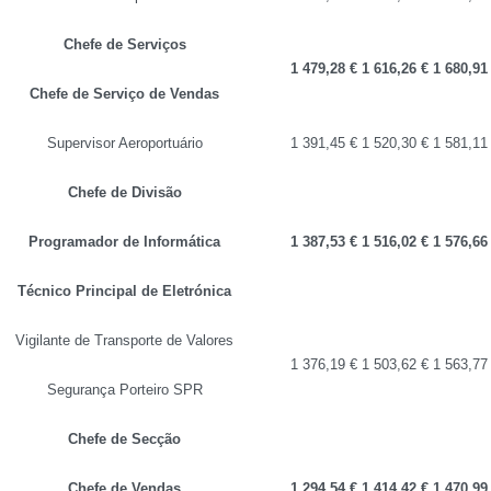
Chefe de Serviços
1 479,28 €
1 616,26 €
1 680,91
Chefe de Serviço de Vendas
Supervisor Aeroportuário
1 391,45 €
1 520,30 €
1 581,11
Chefe de Divisão
Programador de Informática
1 387,53 €
1 516,02 €
1 576,66
Técnico Principal de Eletrónica
Vigilante de Transporte de Valores
1 376,19 €
1 503,62 €
1 563,77
Segurança Porteiro SPR
Chefe de Secção
Chefe de Vendas
1 294,54 €
1 414,42 €
1 470,99