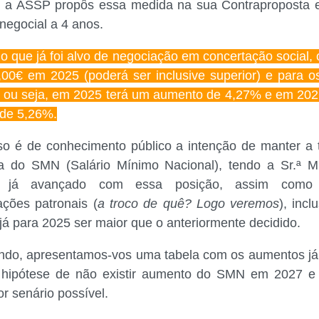
 a ASSP propôs essa medida na sua Contraproposta 
negocial a 4 anos.
 que já foi alvo de negociação em concertação social,
,00€ em 2025 (poderá ser inclusive superior) e para o
 ou seja, em 2025 terá um aumento de 4,27% e em 202
de 5,26%.
so é de conhecimento público a intenção de manter a 
a do SMN (Salário Mínimo Nacional), tendo a Sr.ª Mi
o já avançado com essa posição, assim como
ações patronais (
a troco de quê? Logo veremos
), incl
á para 2025 ser maior que o anteriormente decidido.
ndo, apresentamos-vos uma tabela com os aumentos já 
hipótese de não existir aumento do SMN em 2027 e
or senário possível.