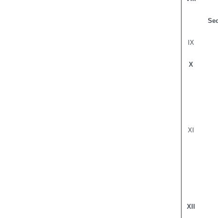
Sec
IX
X
XI
XII