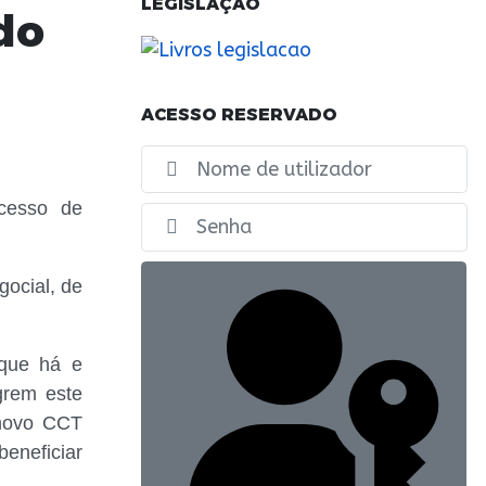
LEGISLAÇÃO
do
ACESSO RESERVADO
No
ocesso de
Ex
gocial, de
 que há e
grem este
 novo CCT
eneficiar