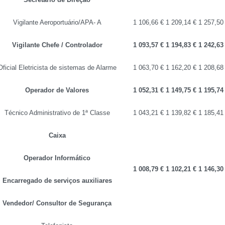
Vigilante Aeroportuário/APA- A
1 106,66 €
1 209,14 €
1 257,50
Vigilante Chefe / Controlador
1 093,57 €
1 194,83 €
1 242,63
Oficial Eletricista de sistemas de Alarme
1 063,70 €
1 162,20 €
1 208,68
Operador de Valores
1 052,31 €
1 149,75 €
1 195,74
Técnico Administrativo de 1ª Classe
1 043,21 €
1 139,82 €
1 185,41
Caixa
Operador Informático
1 008,79 €
1 102,21 €
1 146,30
Encarregado de serviços auxiliares
Vendedor/ Consultor de Segurança