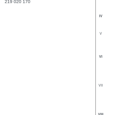
219 020 170
IV
V
VI
VII
VIII