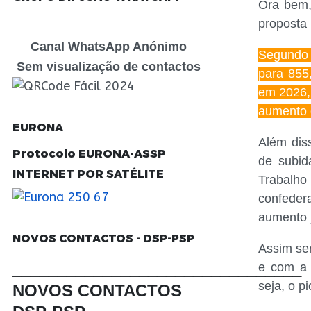
Ora bem,
proposta 
Canal WhatsApp Anónimo
Segundo o
Sem visualização de contactos
para 855
em 2026,
aumento 
EURONA
Além dis
Protocolo EURONA-ASSP
de subid
INTERNET POR SATÉLITE
Trabalh
confeder
aumento j
NOVOS CONTACTOS - DSP-PSP
Assim se
________________________________
e com a 
seja, o pi
NOVOS CONTACTOS