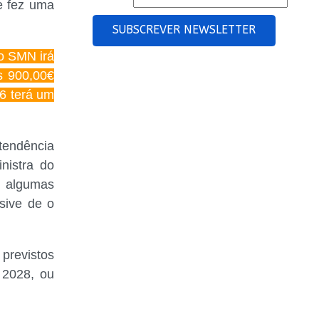
e fez uma
SUBSCREVER NEWSLETTER
 o SMN irá
s 900,00€
6 terá um
tendência
nistra do
 algumas
usive de o
previstos
 2028, ou