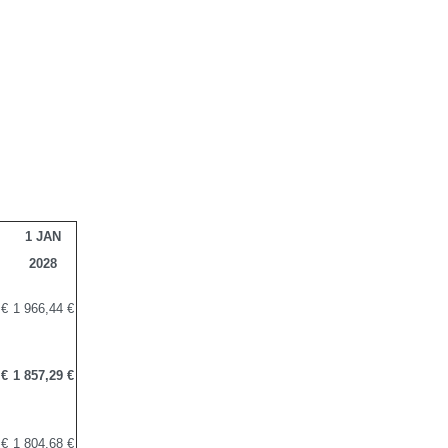
1 JAN
2028
 €
1 966,44 €
 €
1 857,29 €
 €
1 804,68 €