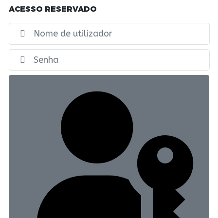
ACESSO RESERVADO
No
Ex